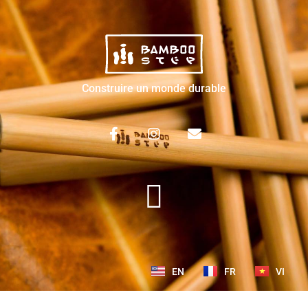
Construire un monde durable
EN
FR
VI